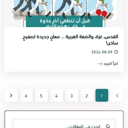
القدس، غزة، والضفة الغربية ... معانٍ جديدة لصفيحٍ
ساخن!
2026-08-09
اقرأ المزيد
6
5
4
3
2
1