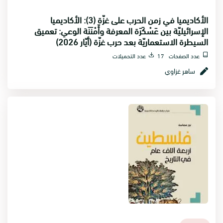
الأكاديميا في زمن الحرب على غزّة (3): الأكاديميا
الإسرائيليّة بين عَسْكَرَة المعرفة وأَمْنَنَة الوعي: تعميق
السيطرة الاستعماريّة بعد حرب غزّة (أيّار 2026)
عدد الصفحات 17
عدد التحميلات
ساهر غزاوي