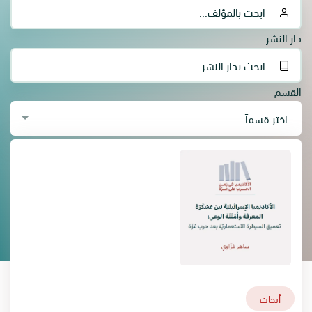
دار النشر
القسم
اختر قسماً...
أبحاث