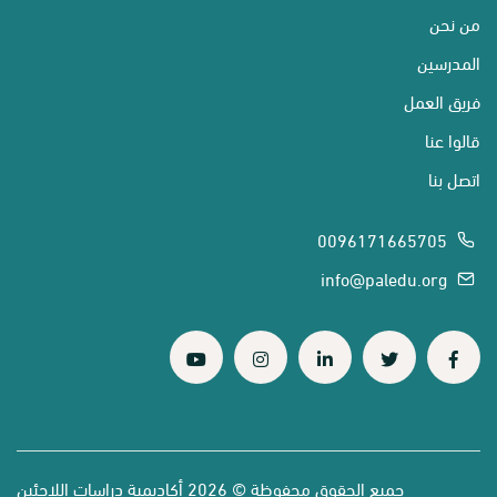
من نحن
المدرسين
فريق العمل
قالوا عنا
اتصل بنا
0096171665705
info@paledu.org
جميع الحقوق محفوظة © 2026 أكاديمية دراسات اللاجئين