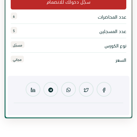
سجّل دخولك للانضمام
عدد المحاضرات
6
عدد المسجلين
5
نوع الكورس
مسجّل
السعر
مجاني