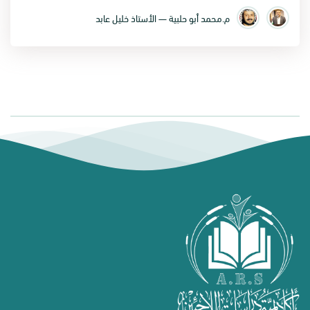
م.محمد أبو حلبية — الأستاذ خليل عابد