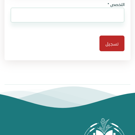
التخصص *
تسجيل