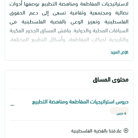
لاستراتيجيات المقاطعة ومناهضة التطبيع بوصفها أدوات
نضالية ومجتمعية وثقافية تسعى إلى دعم الحقوق
الفلسطينية وتعزيز الوعي بالقضية الفلسطينية في
السياقات المحلية والدولية. يناقش المساق الجذور الفكرية
والتاريخية لحركات المقاطعة، وأشكال التطبيع المختلفة،
وتأثيرها على الهوية الوطنية والوعي الجمعي، مع التركيز
عرض المزيد
على دور الفعل المجتمعي والتنظيم الشعبي في بناء
أدوات مقاومة سلمية فاعلة.
محتوى المساق
يتناول المساق العلاقة بالقضية الفلسطينية بوصفها قضية
تحرر وحقوق إنسان، ويعرّف الطلبة بمفهوم التطبيع
دروس استراتيجيات المقاطعة ومناهضة التطبيع
وأشكاله السياسية والثقافية والأكاديمية والاقتصادية
والإعلامية، إضافة إلى تحليل مخاطره وتحدياته على
6 درس
المجتمعات العربية والفلسطينية. كما يسلّط الضوء على
التطبيع الأكاديمي وآثاره على المؤسسات التعليمية
علاقتنا بالقضية الفلسطينية
والبحثية ودورها في تشكيل الرواية والمعرفة.