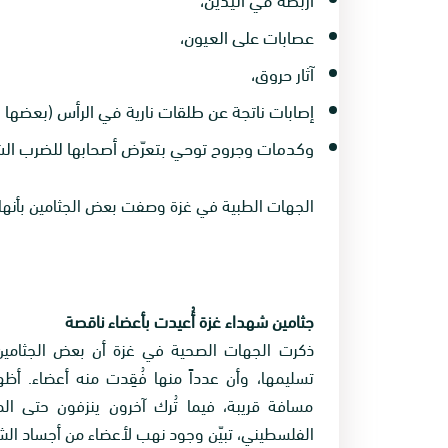
عصابات على العيون،
آثار حروق،
إصابات ناتجة عن طلقات نارية في الرأس (بعضها قر
وكدمات وجروح توحي بتعرّض أصحابها للضرب الشد
الجهات الطبية في غزة وصفت بعض الجثامين بأنها 
جثامين شهداء غزة أُعيدت بأعضاء ناقصة
ذكرت الجهات الصحية في غزة أن بعض الجثامين 
تسليمها، وأن عدداً منها فُقِدت منه أعضاء. أ
مسافة قريبة، فيما تُرك آخرون ينزفون حتى 
الفلسطيني، تبيّن وجود نهب لأعضاء من أجساد الشهدا