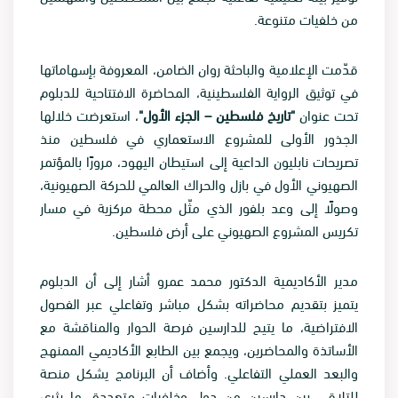
من خلفيات متنوعة.
قدّمت الإعلامية والباحثة روان الضامن، المعروفة بإسهاماتها
في توثيق الرواية الفلسطينية، المحاضرة الافتتاحية للدبلوم
تحت عنوان
"تاريخ فلسطين – الجزء الأول"
، استعرضت خلالها
الجذور الأولى للمشروع الاستعماري في فلسطين منذ
تصريحات نابليون الداعية إلى استيطان اليهود، مرورًا بالمؤتمر
الصهيوني الأول في بازل والحراك العالمي للحركة الصهيونية،
وصولًا إلى وعد بلفور الذي مثّل محطة مركزية في مسار
تكريس المشروع الصهيوني على أرض فلسطين.
مدير الأكاديمية الدكتور محمد عمرو أشار إلى أن الدبلوم
يتميز بتقديم محاضراته بشكل مباشر وتفاعلي عبر الفصول
الافتراضية، ما يتيح للدارسين فرصة الحوار والمناقشة مع
الأساتذة والمحاضرين، ويجمع بين الطابع الأكاديمي الممنهج
والبعد العملي التفاعلي. وأضاف أن البرنامج يشكل منصة
للتلاقي بين دارسين من دول وخلفيات متعددة، ما يثري