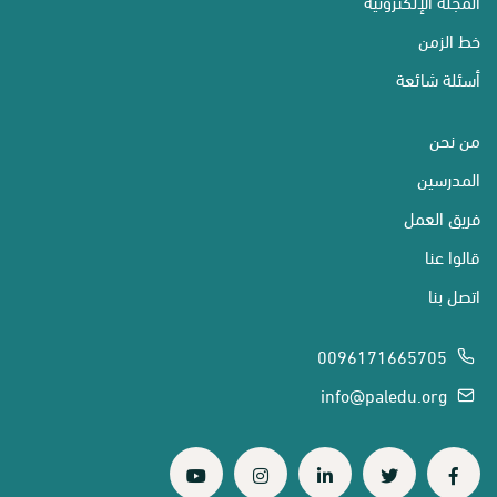
المجلة الإلكترونية
خط الزمن
أسئلة شائعة
من نحن
المدرسين
فريق العمل
قالوا عنا
اتصل بنا
0096171665705
info@paledu.org