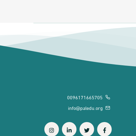
0096171665705
info@paledu.org