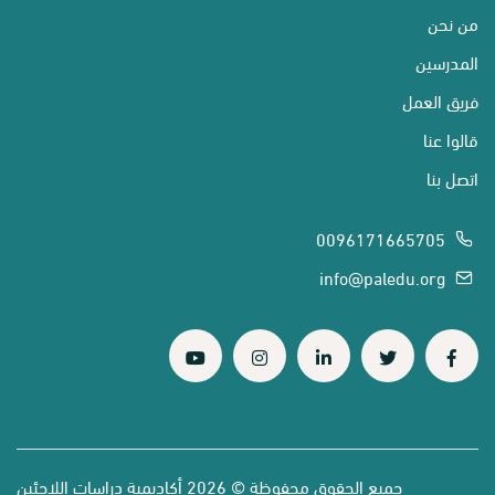
من نحن
المدرسين
فريق العمل
قالوا عنا
اتصل بنا
0096171665705
info@paledu.org
جميع الحقوق محفوظة © 2026 أكاديمية دراسات اللاجئين