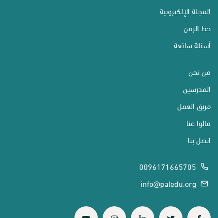
المجلة الإلكترونية
خط الزمن
أسئلة شائعة
من نحن
المدرسين
فريق العمل
قالوا عنا
اتصل بنا
0096171665705
info@paledu.org