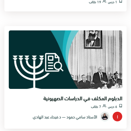
1 درس
19 طالب
الدبلوم المكثف في الدراسات الصهيونية
6 درس
7 طالب
ا
الأستاذ سامي حمود — د.فيحاء عبد الهادي