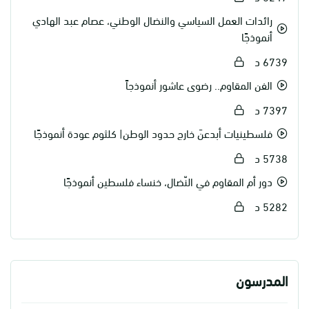
رائدات العمل السياسي والنضال الوطني، عصام عبد الهادي
أنموذجًا
6739 د
الفن المقاوم.. رضوى عاشور أنموذجاً
7397 د
فلسطينيات أبدعنَ خارج حدود الوطن| كلثوم عودة أنموذجًا
5738 د
دور أم المقاوم في النّضال، خنساء فلسطين أنموذجًا
5282 د
المدرسون