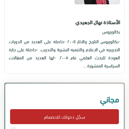
الأستاذة نهال الجعيدي
بكالوريوس
-بكالوريوس التاريخ والاثار ٢۰۰٥ -حاصله علی العديد من الدورات
التدريبيه في الاعلام والتنميه البشريۃ والتدريب. -حاصلۃ علی جازۃ
العودۃ للبحث العلمي عام ٢۰۰٨. -لها العديد من المقالات
السياسية المنشورة....
مجاني
سجّل دخولك للانضمام