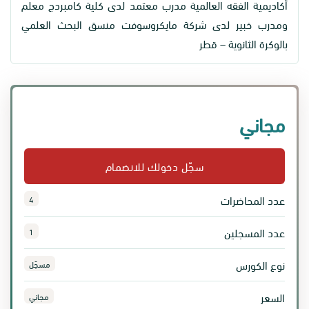
أكاديمية الفقه العالمية مدرب معتمد لدى كلية كامبردج معلم
ومدرب خبير لدى شركة مايكروسوفت منسق البحث العلمي
بالوكرة الثانوية – قطر
مجاني
سجّل دخولك للانضمام
عدد المحاضرات
4
عدد المسجلين
1
نوع الكورس
مسجّل
السعر
مجاني