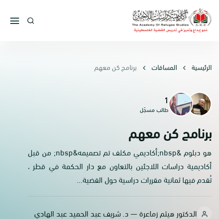
الرئيسية
المساقات
برنامج كن معهم
1
طالب مسجّل
برنامج كن معهم
هو دبلوم &nbsp;أكاديمي مكثف تم تصميمه&nbsp; من قبل
أكاديمية دراسات اللاجئين بالتعاون مع دار الحكمة في قطر ،
تُقدم فيها ثمانية مقررات دراسية حول القضية...
الدكتور هيثم زماعرة — د. شريف عبد الحميد عبد الهادي