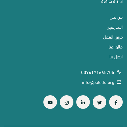
أسئلة شائعة
من نحن
المدرسين
فريق العمل
قالوا عنا
اتصل بنا
0096171665705
info@paledu.org