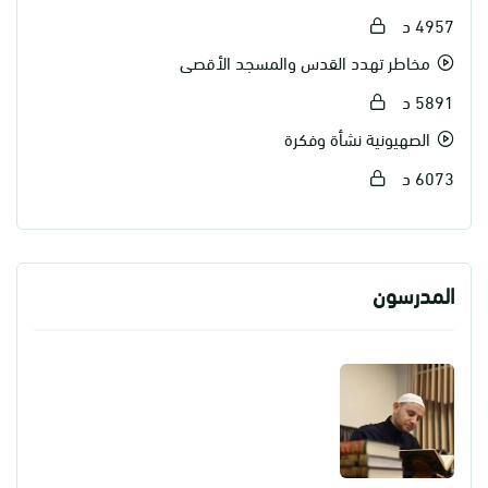
- تهويد القدس.
4957 د
- عقيدة اليهود في بيت المقدس.
مخاطر تهدد القدس والمسجد الأقصى
- الصهيونية نشأة وفكراً.
5891 د
الصهيونية نشأة وفكرة
6073 د
المدرسون