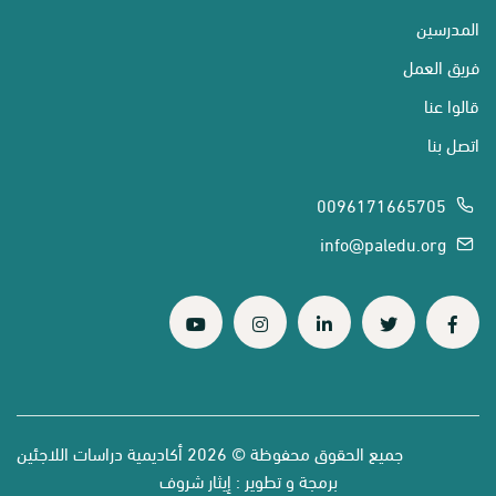
المدرسين
فريق العمل
قالوا عنا
اتصل بنا
0096171665705
info@paledu.org
جميع الحقوق محفوظة © 2026 أكاديمية دراسات اللاجئين
برمجة و تطوير :
إيثار شروف