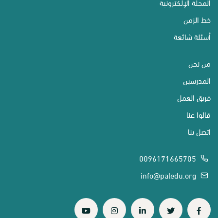
المجلة الإلكترونية
خط الزمن
أسئلة شائعة
من نحن
المدرسين
فريق العمل
قالوا عنا
اتصل بنا
0096171665705
info@paledu.org