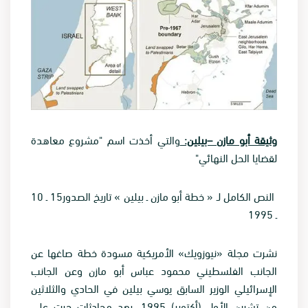
وثيقة أبو مازن –بيلين:
والتي أخذت اسم "مشروع معاهدة
لقضايا الحل النهائي
"
النص الكامل لـ « خطة أبو مازن ـ بيلين
»
تاريخ الصدور15 ـ 10
ـ 1995
نشرت مجلة «نيوزويك» الأمريكية مسودة خطة صاغها عن
الجانب الفلسطيني محمود عباس أبو مازن وعن الجانب
الإسرائيلي الوزير السابق يوسي بيلين في الحادي والثلاثين
من تشرين الأول (أكتوبر) 1995، بعد محادثات جرت على