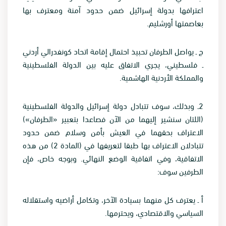
اعترافها بدولة إسرائيل ضمن حدود آمنة ومعترف بها
بعاصمتها أورشليم
.
ج ـ يواصل الطرفان تحبيذ احتمال إقامة اتحاد كونفدرالي أردني
ـ فلسطيني، يجري الاتفاق عليه بين الدولة الفلسطينية
والمملكة الأردنية الهاشمية
.
2
ـ وبذلك، سوف تتبادل دولة إسرائيل والدولة الفلسطينية
(اللتان سنشير إليهما من الآن فصاعدا بتعبير «الطرفان»)
الاعتراف بحقهما في العيش بأمن وسلام ضمن حدود
تتبادلان الاعتراف بها طبقا لتعريفها في (المادة 2) من هذه
الاتفاقية، وفي اتفاقية الوضع النهائي. وبوجه خاص، فإن
الطرفين سوف
:
أ ـ يعترف كل منهما بسيادة الآخر، وتكامل أراضيه واستقلاله
السياسي والاقتصادي، ويحترمها
.