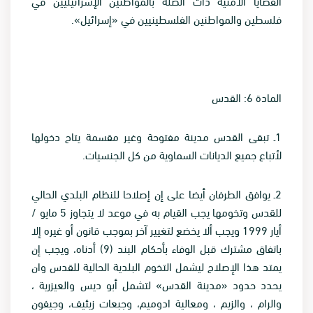
القضايا الأمنية ذات الصلة بالمواطنين الإسرائيليين في
فلسطين والمواطنين الفلسطينيين في «إسرائيل
».
المادة 6: القدس
1
ـ تبقى القدس مدينة مفتوحة وغير مقسمة يتاح دخولها
لأتباع جميع الديانات السماوية من كل الجنسيات
.
2
ـ يوافق الطرفان أيضا على إن إصلاحا للنظام البلدي الحالي
للقدس وتخومها يجب القيام به في موعد لا يتجاوز 5 مايو /
أيار 1999 ويجب ألا يخضع لتغيير آخر بموجب قانون أو غيره إلا
باتفاق مشترك قبل الوفاء بأحكام البند (9) أدناه، ويجب إن
يمتد هذا الإصلاح ليشمل التخوم البلدية الحالية للقدس وان
يحدد حدود «مدينة القدس» لتشمل أبو ديس والعيزرية ،
والرام ، والزيم ، ومعالية ادوميم، وجبعات زيئيف، وجيفون