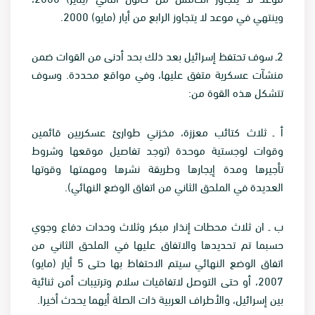
وينتهي في موعد لا يتجاوز الرابع من أيار (مايو) 2000
.
2
ـ سوف تحتفظ إسرائيل بعد ذلك بحد أدنى من القوات ضمن
منشآت عسكرية متفق عليها، وفي مواقع محددة. وسوف
تتشكل هذه القوة من
:
أ ـ ثلاث كتائب معززة، مخزني طوارئ عسكريين قائمين
وقوات لوجستية موحدة (توجد تفاصيل موقعها وشروط
تأجيرها ومدة إيجارها وطريقة نشرها ومهمتها وقوتها
العديدة في الملحق الثاني من اتفاق الوضع النهائي
).
ب ـ ان ثلاث محطات إنذار مبكر وثلاث وحدات دفاع وجوي
حسبما تم تحديدها والاتفاق عليها في الملحق الثاني من
اتفاق الوضع النهائي سيتم الاحتفاظ بها حتى 5 أيار (مايو)
2007، أو حتى التوصل لاتفاقيات سلام وترتيبات أمن ثنائية
بين إسرائيل، والأطراف العربية ذات الصلة أيهما يحدث أخيرا
.