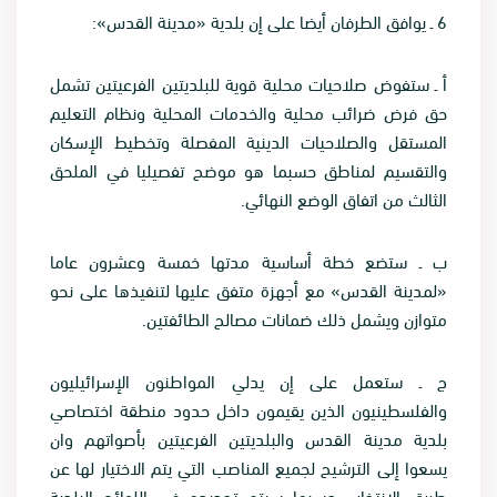
6
ـ يوافق الطرفان أيضا على إن بلدية «مدينة القدس
»:
أ ـ ستفوض صلاحيات محلية قوية للبلديتين الفرعيتين تشمل
حق فرض ضرائب محلية والخدمات المحلية ونظام التعليم
المستقل والصلاحيات الدينية المفصلة وتخطيط الإسكان
والتقسيم لمناطق حسبما هو موضح تفصيليا في الملحق
الثالث من اتفاق الوضع النهائي
.
ب ـ ستضع خطة أساسية مدتها خمسة وعشرون عاما
«لمدينة القدس» مع أجهزة متفق عليها لتنفيذها على نحو
متوازن ويشمل ذلك ضمانات مصالح الطائفتين
.
ج ـ ستعمل على إن يدلي المواطنون الإسرائيليون
والفلسطينيون الذين يقيمون داخل حدود منطقة اختصاصي
بلدية مدينة القدس والبلديتين الفرعيتين بأصواتهم وان
يسعوا إلى الترشيح لجميع المناصب التي يتم الاختيار لها عن
طريق الانتخاب حسبما سيتم تحديده في اللوائح البلدية