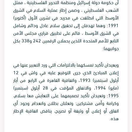
أن حكومة دولة إسرائيل ومنظمة التحرير الفلسطينية ، ممثل
الشعب الفلسطيني ، وضمن إطار عملية السلام في الشرق
الأوسط التي انطلقت في مدريد في تشرين الأول (أكتوبر)
1991: وهما تهدفان إلى تحقيق سلام عادل ودائم وشامل
في الشرق الأوسط ، قائم على تطبيق قراري مجلس الأمن
التابع للأمم المتحدة اللذين يحملان الرقمين 242 و338 بكل
جوانبهما
:
ويعيدان تأكيد تمسكهما بالالتزامات التي ورد التعبير عنها في
إعلان المبادئ الذي جرى التوقيع عليه في واش في 12
أيلول (سبتمبر) 1993، واتفاقية القاهرة في الرابع من أيار
(مايو) 1994، والاتفاق المؤقت في 28 أيلول (سبتمبر)
1995: وتعيدان تأكيد تصميمهما على التعايش معا بسلام،
وكرامة وأمن مشتركين: وتعلنان بطلان وانعدام وجود أي
اتفاق أو إعلان أو وثيقة آو تصريح، يناقض اتفاقية الإطار
هذه
.