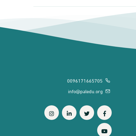
0096171665705
info@paledu.org