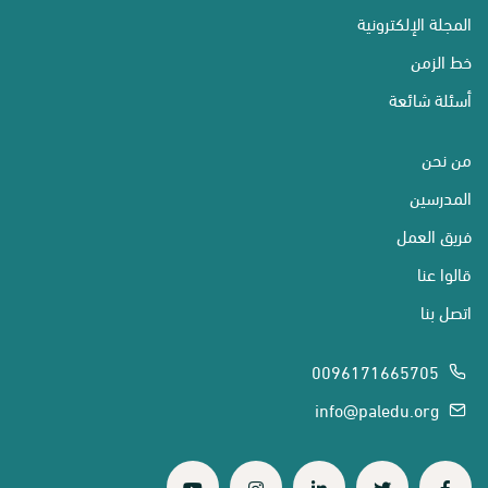
المجلة الإلكترونية
خط الزمن
أسئلة شائعة
من نحن
المدرسين
فريق العمل
قالوا عنا
اتصل بنا
0096171665705
info@paledu.org