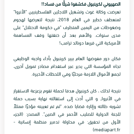
الصهيوني لكرينبول فكشفوا شيئًا من فساد!!
تعرضت وكالة غوث وتشغيل اللاجئين الفلسطينيين "الأنروا"
لمنعطف خطير في العام 2018، نتيجة لتعرضها لهجوم
وضغوطات من اليمين المتطرف "في حكومة الاحتلال" على
مدى سنوات. والأهم بعد أن خنقتها وقف المساهمة
الأمريكية التي قررها دونالد ترامب!
فكان دور مفوضها العام بيير كرينبول بأداء واجبه الوظيفي
تجاه المؤسسة التي يدير عبر استقدام مصادر تمويل آخرى،
لجمع الأموال اللازمة مرحليًا وفي اللحظات الأخيرة.
نتيجة لذلك ، كان كرينبول هدفا لحملة تقوم بزعزعة الاستقرار
في الأنروا, و التي أدت إلى استقالته نهاية بسبب حملة
تشويه طالته وإثارة قضايا ضده. "ثم تم تعيينه مؤخرًا ممثلاً
للجنة الدولية للصليب الأحمر في الصين". المصدر: (الجزء
الأول من تحقيق: في محاولة تدمير منظمة إنسانية -
mediapart.fr)