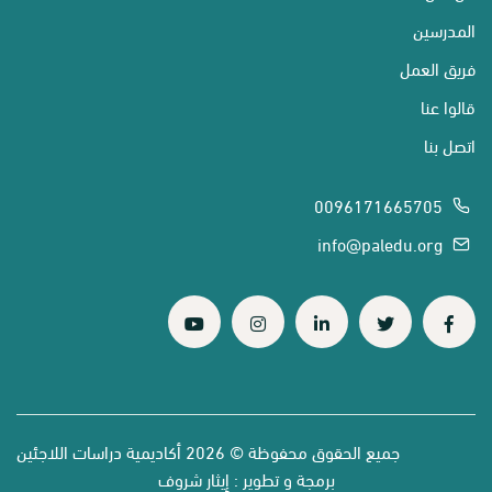
المدرسين
فريق العمل
قالوا عنا
اتصل بنا
0096171665705
info@paledu.org
جميع الحقوق محفوظة © 2026 أكاديمية دراسات اللاجئين
برمجة و تطوير :
إيثار شروف