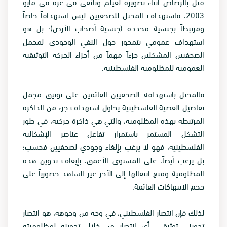
قُتل بالرصاص أثناء تصويره لفيلم وثائقي في غزة في مايو
2003، فاستهداف المحتل للصحفيين ليس استهدافاً خاصاً
ومرتبطاً بجنسية محددة (جنسية أصحاب الأرض)؛ بل هو
استهداف عمومي يتمحور حول النفي الوجودي لمجمل
الصحفيين المشكلين جزءاً مهماً من أجزاء الحركة التوثيقية
العمومية للمظلومية الفلسطينية.
فالمحتل باستهدافه الصحفيين القائمين على توثيق مجمل
تفاصيل القضية الفلسطينية يحاول استهداف جزء من الذاكرة
المرتبطة بهذه المظلومية، والتي هي ذاكرة حركية، في طور
التشكل المستمر باستمرار تفاعل عناصر الإشكالية
الفلسطينية، فهو لا يرغب بإلغاء وجودي لصحفيين فحسب؛
بل يرغب أيضاً، على المستوى الأعمق، بإيقاف تدوين هذه
المظلومية ومنع انتقالها إلى الآخر غير الشاهد حضورياً على
حجم الانتهاكات القائمة.
لذلك فإن انتصار الفلسطيني، في وجه من وجوهه، هو انتصار
تدويني توثيقي، أي انتصار من خلال تدوينه لمظلوميته