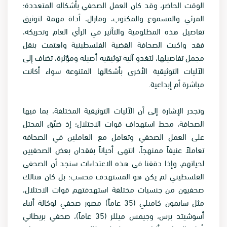
الوقت الحاضر، وقد كان العمل الصحفي بأشكاله المتعددة؛
المرئي والمسموع والمكتوب، ومازال، أداة مهمة لتوثيق
تفاصيل هذه المظلومية والتأثير في الرأي العام وتحريكه،
فقد واكبت الصحافة القضية الفلسطينية واهتمت بنقل
مجمل تفاصيلها، لتغدو آلية توثيقية أصيلة ومؤثرة، تضاف إلى
الآليات التوثيقية الأخرى بأشكالها المتنوعة سواء أكانت
مباشرة أم إبداعية.
وتجدر الإشارة إلى أن الآليات التوثيقية المختلفة، بما فيها
الصحافة، محط استهداف قوات الاحتلال؛ إذ ضيّق المحتل
على العمل الصحفي وتعامل مع العاملين في الصحافة
تعاملاً عنيفاً ممنهجاً، انتهى أحياناً بفقدان بعض الصحفيين
لحياتهم، وإذا دققنا في هذه الاعتداءات سنجد أن الصحفي
الفلسطيني لم يكن هو المستهدف فحسب؛ بل كان هنالك
صحفيون من جنسيات مختلفة استهدفتهم قوات الاحتلال،
مثل سايمون كاميلي (35 عاماً) مصور صحفي لوكالة أنباء
أسوشيتد برس، وجيمس ميللر (35 عاماً)، صحفي بريطاني