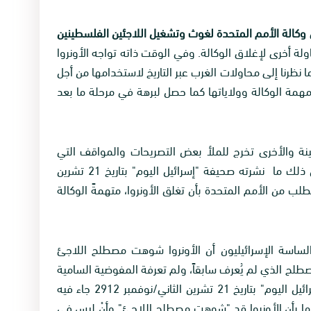
وكالة الأمم المتحدة لغوث وتشغيل اللاجئين الفلسطينين
لة أخرى لإغلاق الوكالة. وفي الوقت ذاته تواجه الأونروا
ما نظرنا إلى محاولات الغرب عبر التاريخ لاستخدامها من أجل
مهمة الوكالة وولاياتها كما حصل لبرهة في مرحلة ما بعد
نة والأخرى تخرج للملأ بعض التصريحات والمواقف التي
تدعي بأن وجود الأونروا يعيق عملية السلام، من ذلك ما نشرته صحيفة "إسرائيل اليوم" بتاريخ 21 تشرين
ئيل" تعتزم الطلب من الأمم المتحدة بأن تغلق الأونروا، متهمةً الوكالة
ساسة الإسرائيليون أن الأونروا شوهت مصطلح اللاجئ
لح الذي لم يُعرف سابقاً، ولم تعرفة المفوضية السامية
لشؤون اللاجئين، من ذلك ما نشرته صحيفة "إسرائيل اليوم" بتاريخ 21 تشرين الثاني/نوفمبر 2912 جاء فيه
فيها بأن الأونروا قد "شوهت مصطلح اللاجئ" وأنْ ليس في