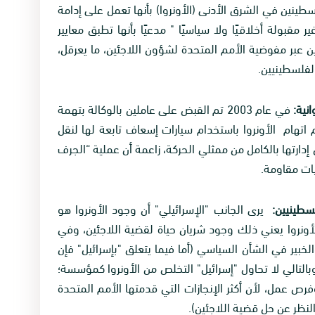
طينين في الشرق الأدنى (الأونروا) بأنها تعمل على إدامة
 مقبولة أخلاقيًا ولا سياسيًا " مدعيًا بأنها تطبق معايير
ين عبر مفوضية الأمم المتحدة لشؤون اللاجئين، ما يعرقل،
الفلسطينيين.
في عام 2003 تم القبض على عاملين بالوكالة بتهمة
م اتهام الأونروا باستخدام سيارات إسعاف تابعة لها لنقل
 عام 2004 تبين أن مجلس إدارتها بالكامل من ممثلي الحركة، زاعمة أن عملية “الجرف
ات مقاومة.
يرى الجانب "الإسرائيلي" أن وجود الأونروا هو
لأونروا يعني ذلك وجود شريان حياة لقضية اللاجئين، وفي
خبير في الشأن السياسي (أما فيما يتعلق "بإسرائيل" فإن
وبالتالي لا تحاول "إسرائيل" التخلص من الأونروا كمؤسسة؛
رص عمل، لأن أكثر الإنجازات التي قدمتها الأمم المتحدة
لنظر عن حل قضية اللاجئين).