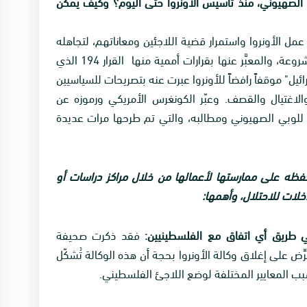
ن الصهيوني، منذ تأسيس الأونروا حتى اليوم؟ وكيف يمكن
مل الأونروا واستمرار قضية اللاجئين ومعاناتهم، لتجاهله
لحقوق الشعب الفلسطيني وتجاهله حقوقه المشروعة، والمعبَّر عنها بقرارات أممية منها القرار 194 الذي
ئيل" موقفاً رافضاً للأونروا عبرت عنه بتصريحات للسياسيين
والاغتيال والقصف. وعبّر الكونغرس الأمريكي ورموزه عن
ة للوبي الصهيوني ومطالبه، والتي تم طرحها مرات عديدة
وتحفظه على ممارستها لأعمالها من خلال مراكز دراسات أو
خلات للاحتلال، وأهمها:
فقد ذكرت صحيفة
6/12 “ أن "إسرائيل" تُحرِّض على إغلاق وكالة الأونروا بحجة أن هذه الوكالة تُشكّل
ب المعايير المختلفة لوضع اللاجئ الفلسطيني.