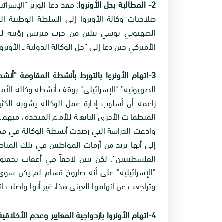
2- المطالبة بحل الأونروا:
صلاحيات وكالة الأونروا إلى السلطة الوطنية 
الأميركي حين دعا إلى “حل الوكالة الدولية ــ الأونرو
3-اتهام الأونروا بالتورط بأنشطة المقاومة "أنشطة إرهابية":
الصهيونية” "الإسرائيلي" بوقف أنشطة وكالة الأمم 
زاعمة أن أسلوب إدارة عمل الوكالة يشوبه الك
المنظمات الأخرى التابعة للأمم المتحدة، متهمة 
وادعت الدراسة التي رصدت أنشطة الوكالة في قطاع 
إلى أنها تزيد من أزمات المواطنين في تلك المناط
الفلسطينيين”. لكن تبين لاحقاً في أعقاب تحقيق
"الإسرائيلية" على أنه صاروخ قسام لم يكن سوى
وتراجعت عن اتهامها العيني هذا، غير أنها واصلت ات
4-اتهام الأونروا بازدواجية المعايير وعدم الأخلاقية المهنية: