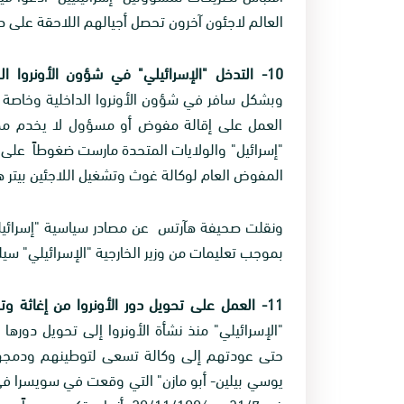
العالم لاجئون آخرون تحصل أجيالهم اللاحقة على ص
10- التدخل "الإسرائيلي" في شؤون الأونروا الخاصة وفق المصالح "الإسرائيلية":
وبشكل سافر في شؤون الأونروا الداخلية وخاصة ا
العمل على إقالة مفوض أو مسؤول لا يخدم مصال
"إسرائيل" والولايات المتحدة مارست ضغوطاً على 
المفوض العام لوكالة غوث وتشغيل اللاجئين بيتر هانسن
ونقلت صحيفة هآرتس عن مصادر سياسية "إسرائيلي
بموجب تعليمات من وزير الخارجية "الإسرائيلي" سيلف
11- العمل على تحويل دور الأونروا من إغاثة وتشغيل إلى توطين اللاجئين الفلسطينيين:
"الإسرائيلي" منذ نشأة الأونروا إلى تحويل دوره
حتى عودتهم إلى وكالة تسعى لتوطينهم ودمجهم 
في 31/7 و 29/11/1996 بأنها س