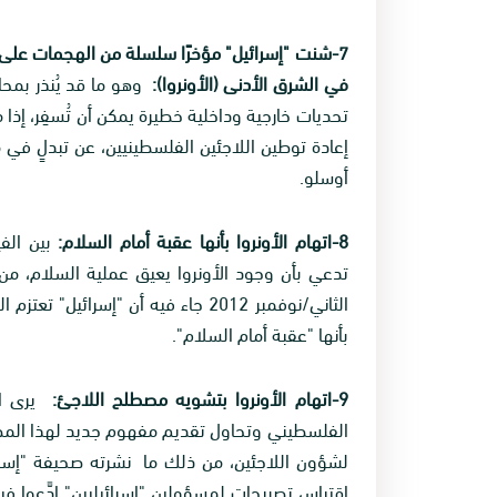
7-شنت "إسرائيل" مؤخرًا سلسلة من الهجمات على 
في الشرق الأدنى (الأونروا):
وهو ما قد يُنذر بمحاو
تحديات خارجية وداخلية خطيرة يمكن أن تُسفِر، إذا 
إعادة توطين اللاجئين الفلسطينيين، عن تبدلٍ في 
أوسلو.
8-اتهام الأونروا بأنها عقبة أمام السلام:
بين الفي
الثاني/نوفمبر 2012 جاء فيه أن "إسرا
بأنها "عقبة أمام السلام".
9-اتهام الأونروا بتشويه مصطلح اللاجئ:
يرى ال
الفلسطيني وتحاول تقديم مفهوم جديد لهذا المصط
اقتباس تصريحات لمسؤولين "إسرائيليين" ادَّعوا 