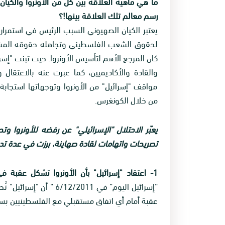
ما هي ماهية العلاقة بين كل من الأونروا والكيا
رسم معالم تلك العلاقة بينها!؟
يعتبر الكيان الصهيوني السبب الرئيس في استمرار ع
كان المرجع الأهم لتأسيس الأونروا. حيث تبنت "إسرا
والقادة والأكاديميين، كما عبرت عنه بالاعتقال 
مواقف "إسرائيل" من الأونروا وتوجهاتها استجاب
من خلال الكونغرس.
يعبّر الاحتلال "الإسرائيلي" عن رفضه للأونروا 
تصريحات واتهامات لقادة صهاينة، برزت في عدة تد
1- اعتقاد "إسرائيل" بأن الأونروا تشكل عقبة في طريق أي اتفاق مع الفلسطينيين:
“إسرائيل اليوم” في /2011
عقبة أمام أي اتفاق مستقبلي مع الفلسطينيين بسب