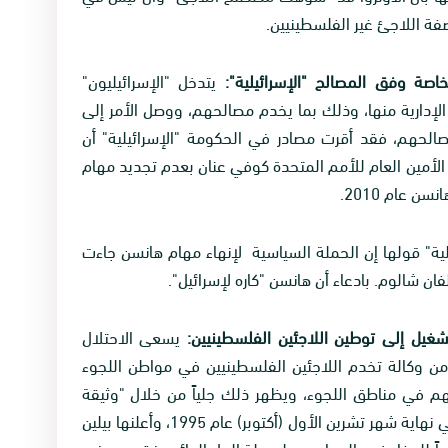
فة اللاجئ غير الفلسطينيين.
يتدخل "الإسرائيليون"
لإدارية منها، وذلك بما يخدم مصالحهم، ووصل الأمر إلى
حهم، فقد أقرت مصادر في الحكومة "الإسرائيلية" أن
الأمين العام للأمم المتحدة كوفي عنان بعدم تجديد مهام
 عام 2010.
ة" قولها إن الحملة السياسية لإنهاء مهام هانسن جاءت
ان شالوم. بادعاء أن هانسن "كاره لإسرائيل".
يسعى الاحتلال
ا من وكالة تخدم اللاجئين الفلسطينيين في مواطن اللجوء
في مناطق اللجوء، ويظهر ذلك جلياً من خلال "وثيقة
يوسي بيلين- أبو مازن" التي وقعت في سويسرا في نهاية شهر تشرين الأول (أكتوبر) عام 1995، وأعلنها بيلين
تكون مرجعاً مهماً للمفاوضين السياسيين لمرحلة الحل الدائم. فقد ورد في