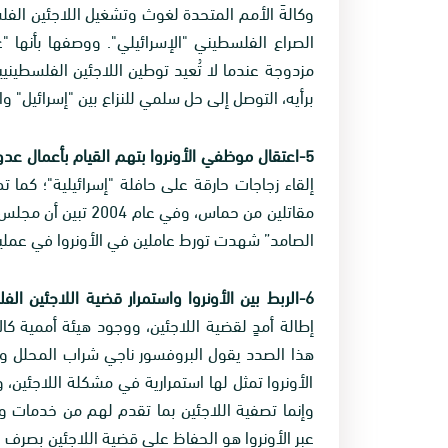
وكالةَ الأمم المتحدة لغوث وتشغيل اللاجئين الفلس
الصراع الفلسطيني "الإسرائيلي". ووصفها بأنها "غير
مزدوجة عندما لا تُعيد توطين اللاجئين الفلسطيني
برأيه، التوصل إلى حل سلمي للنزاع بين "إسرائيل" و
5-اعتقال موظفي الأونروا بتهم القيام بأعمال عدوانية:
إلقاء زجاجات حارقة على حافلة "إسرائيلية"؛ كما ت
مقاتلين من حماس، وفي
الصامد” شهدت تورط عاملين في الأونروا في عملي
6-الربط بين الأونروا واستمرار قضية اللاجئين الفلسطينيين:
إطالة أمدٍ لقضية اللاجئين، ووجود هيئة أممية كا
هذا الصدد يقول البروفسور ناجي شراب المحلل وال
الأونروا تمثل لها استمرارية في مشكلة اللاجئين، 
وإنما تصفية اللاجئين بما تقدم لهم من خدمات وف
عبر الأونروا هو الحفاظ على قضية اللاجئين بصرف ا