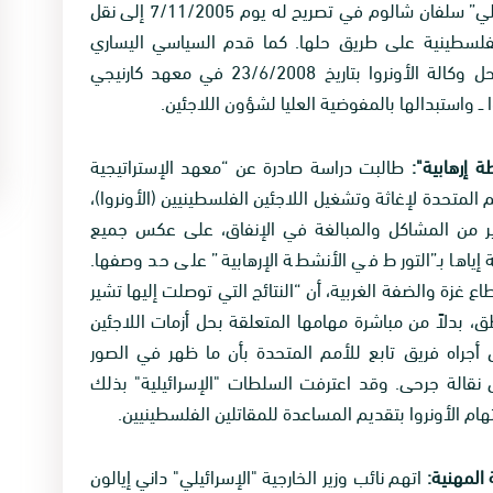
فقد دعا الوزير “الإسرائيلي” سلفان شالوم في تصريح له يوم 7/11/2005 إلى نقل
الفلسطينية على طريق حلها. كما قدم السياسي اليساري
الصهيوني يوسي بيلين من حزب ميرتس رؤيته لحل وكالة الأونروا بتاريخ 23/6/2008 في معهد كارنيجي
ا ــ واستبدالها بالمفوضية العليا لشؤون اللاجئين.
طالبت دراسة صادرة عن “معهد الإستراتيجية
المتحدة لإغاثة وتشغيل اللاجئين الفلسطينيين (الأونروا)،
ثير من المشاكل والمبالغة في الإنفاق، على عكس جميع
إياها بـ”التورط في الأنشطة الإرهابية” على حد وصفها.
غزة والضفة الغربية، أن “النتائج التي توصلت إليها تشير
ق، بدلاً من مباشرة مهامها المتعلقة بحل أزمات اللاجئين
 أجراه فريق تابع للأمم المتحدة بأن ما ظهر في الصور
 نقالة جرحى. وقد اعترفت السلطات "الإسرائيلية" بذلك
هام الأونروا بتقديم المساعدة للمقاتلين الفلسطينيين.
اتهم نائب وزير الخارجية "الإسرائيلي" داني إيالون