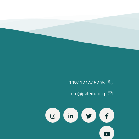
0096171665705
info@paledu.org