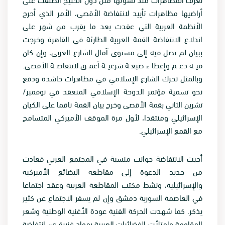
أراضيها مظاهرات تأييد لانتفاضة الأقصى، الأمر الذي أحرج
الأنظمة العربية التي عقدت بعد ما يقرب من شهر على
اندلاع الانتفاضة القمة العربية الطارئة في القاهرة وخرجت
ببيان لم تصل فيه إلى مستوى آمال الشارع العربي، وإن كان
فيه دعم وإعطاء صبغة شرعية أعمق لانتفاضة الأقصى.
وبالمثل تحرك الشارع الإسلامي في مظاهرات حاشدة ودفع
نحو تسمية مؤتمر الدوحة الإسلامي المنعقد في نوفمبر/
تشرين الثاني بقمة الأقصى وخرج بيان القمة ناقما على الكيان
الإسرائيلي ومنتقدا، لأول مرة الموقف الأميركي المتسامح
مع القمع الإسرائيلي.
أحيت الانتفاضة جوانب منسية في المجتمع العربي فعادت
من جديد الدعوة إلى مقاطعة البضائع الأميركية
والإسرائيلية، ونشط مكتب المقاطعة العربية وعقد اجتماعا
في العاصمة السورية دمشق وإن لم يسفر الاجتماع عن كثير
يذكر. كما شهدت الحركة الفنية عودة الأغنية الوطنية وشعر
المقاومة وامتلأت الفضائيات العربية بمواد غزيرة عن انتفاضة