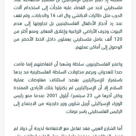
فلسطيني لابد من القضاء عليه فلجأت إلى استخدام آلات
الحرب مثل طائرات الاباتشي وال اف 16 والدبابات، ولم تقف
عند رد أحجار الأطفال الفلسطينيين بل تجاوزتها إلى هدم
البيوت وجرف الأراضي الزراعية وإغلاق المعابر، ومنع أكثر من
120 ألف عامل فلسطيني يعملون داخل الخط الأخضر من
الوصول إلى أماكن عملهم.
واعتبر الفلسطينيون، سلطة وشعبا أن انتفاضتهم إنما قامت
صدا للعدوان، وبرغم محاولات السلطة الفلسطينية مد يدها
باستمرار للإسرائيليين بقصد استئناف مفاوضات عملية
السلام إلا أن الإسرائيليين لم يكترثوا بتلك الأيادي الممتدة
وكان آخرها في 23 سبتمبر/ أيلول 2001 عندما منع رئيس
الوزراء الإسرائيلي أرييل شارون وزير خارجيته من الاجتماع إلى
الرئيس الفلسطيني ياسر عرفات.
أما الشارع العربي فقد تفاعل مع الانتفاضة لدرجة أن دولا لم
تعرف المظاهرات منذ نشوئها مثل دول الخليج انطلقت على