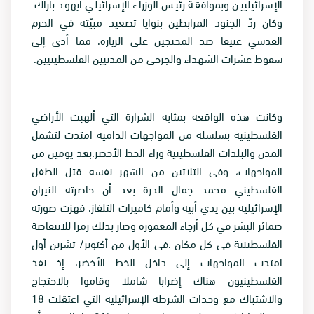
الإسرائيليين وبموافقة رئيس الوزراء الإسرائيلي أيهود باراك.
وكان ردّ الجنود المرابطين بنوايا تصعيد مبيّته في الحرم
القدسي عنيفا ضد المحتجين على الزيارة، مما أدى إلى
سقوط عشرات الشهداء والجرحى من المدنيين الفلسطينيين.
وكانت هذه الواقعة بمثابة الشرارة التي ألهبت الأراضي
الفلسطينية بسلسلة من المواجهات الدامية امتدت لتشمل
المدن والبلدات الفلسطينية وراء الخط الأخضر.بعد يومين من
المواجهات، وفي الثلاثين من الشهر نفسه قتل الطفل
الفلسطيني محمد جمال الدرة بعد أن حاصرته النيران
الإسرائيلية بين يدي أبيه وأمام كاميرات التلفاز، فهزت صورته
ضمائر البشر في كل أرجاء المعمورة وصار بذلك رمزا للانتفاضة
الفلسطينية في كل مكان .في الأول من أكتوبر/ تشرين أول
امتدت المواجهات إلى داخل الخط الأخضر، إذ نفذ
الفلسطينيون هناك إضرابا شاملا وقاموا بالاحتجاج
والاشتباك مع وحدات الشرطة الإسرائيلية التي اعتقلت 18