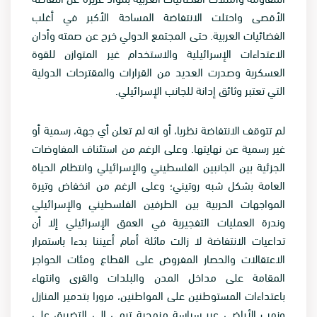
الأقصى واحتلت الانتفاضة المساحة الأكبر في أغلب
الفضائيات العربية. حتى المجتمع الدولي خرج عن صمته وأدان
الاعتداءات الإسرائيلية والاستخدام غير المتوازن للقوة
العسكرية وصدرت العديد من القرارات والمقترحات الدولية
التي تعتبر وثائق إدانة للجانب الإسرائيلي.
لم تتوقف الانتفاضة نظريا، أو انه لم تعلن أي جهة، رسمية أو
غير رسمية عن نهايتها. وعلى الرغم من استئناف المفاوضات
الجزئية بين الجانبين الفلسطيني والإسرائيلي وانتظام الحياة
العامة بشكل شبه روتيني؛ وعلى الرغم من انخفاض وتيرة
المواجهات الحربية بين الطرفين الفلسطيني والإسرائيلي
وندرة العمليات التفجيرية في العمق الإسرائيلي إلا أن
تداعيات الانتفاضة لا زالت ماثلة أمام أعيننا بدءا باستمرار
الاعتقالات والحصار المفروض على القطاع ومئات الحواجز
المقامة على مداخل المدن والبلدات والقرى وانتهاء
باعتداءات المستوطنين على المواطنين، مرورا بتدمير المنازل
ونهب الأراضي عبر سياسة منهجية ترمي إلى التضييق على