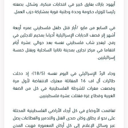
أيهود باراك بفارق كبير في انتخابات مبكرة، وشكل، بصفته
رئيسا للوزراء حكومة وحدة وطنية قوية بمشاركة حزب العمل.
في السابع من مايو /أيار قتل طفل فلسطيني عمره أربعة
أشهر إثر قصف الدبابات الإسرائيلية أحياءا بمخيم للاجئين في
رفح، ليفجر شاب فلسطيني نفسه بعد حوالي عشرة أيام
انتقاما في مركز تجارى بمدينة ناتانيا الساحلية ويقتل خمسة
إسرائيليين.
وجاء الردّ الإسرائيلي في اليوم نفسه (18/5)؛ إذ دخلت
طائرات أل اف 16 المقاتلة معترك الانتفاضة لأول مرة
وقصفت مقرات للشرطة الفلسطينية في كل من الضفة
الغربية وقطاع غزة فقتلت عشرة فلسطينيين.
تفاقمت الأوضاع في كل أرجاء الأراضي الفلسطينية المحتلة
على نحو لا يطاق وكان صدى القتل والتدمير والفظاعات يصل
عبر وسائل الإعلام إلى كل أركان المعمورة فهبت المدن