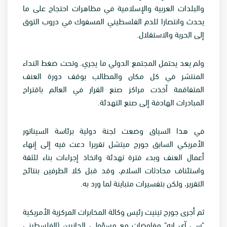
والبلدات العربية والإسلامية في مظاهرات احتجاج على ما
يحدث وانتصارا للدم الفلسطيني المسفوك في دروب التوق
إلى الحرية والاستقلال.
ولم يعد يحتمل المجتمع الدولي ما يجري. وتحت ضغط النداء
المنتشر في كل مكان والمطالب بوقف دورة العنف
المتفاقمة أخذت مراكز صنع القرار في العالم باقتراح
المبادرات الهادفة إلى صنع التهدئة.
في هذا السياق وضعت لجنة دولية برئاسة السيناتور
الأمريكي السابق جورج ميتشل تقريرا دعت فيه إلى إنهاء
أعمال العنف وبدء فترة تهدئة واتخاذ إجراءات بناء للثقة
واستئناف محادثات السلام، وقد قبل كلا الطرفين بنتائج
التقرير، ولكن بتفسيرات متباينة لما ورد به.
ثم أجرى جورج تينيت رئيس وكالة المخابرات المركزية الأمريكية
"سى آي إيه" مفاوضات مع مسؤولي الجانبين (الفلسطيني