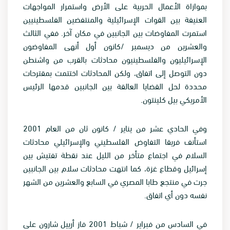
بموازاة الأعمال الحربية على الأرض واستمرار المواجهات
العنيفة بين القوات الإسرائيلية والمنتفضين الفلسطينيين
استمرت المفاوضات بين الجانبين في مكان آخر. ففي الثالث
والعشرين من ديسمبر /كانون أول أنهى المفاوضون
الإسرائيليون والفلسطينيون محادثات بالقرب من واشنطن
دون التوصل إلى اتفاق، ولكن المحادثات اختتمت بمقترحات
محددة لحل القضايا العالقة بين الجانبين قدمها الرئيس
الأمريكي بيل كلينتون.
وفي الحادي عشر من يناير / كانون ثان من العام 2001
استأنف فريقا التفاوض الفلسطيني والإسرائيلي محادثات
السلام في اجتماع متأخر من الليل عند نقطة تفتيش بين
إسرائيل وقطاع غزة، كما انتهت محادثات سلام بين الجانبين
جرت في منتجع طابا المصري في السابع والعشرين من الشهر
نفسه دون أي اتفاق.
في السادس من فبراير / شباط 2001 فاز أرييل شارون على