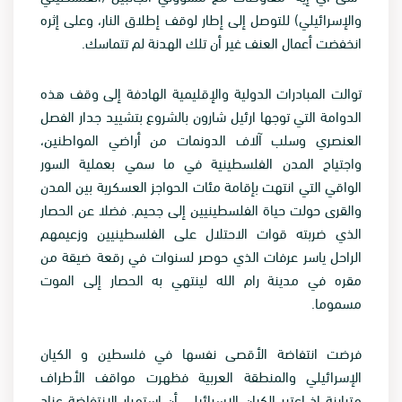
والإسرائيلي) للتوصل إلى إطار لوقف إطلاق النار، وعلى إثره
انخفضت أعمال العنف غير أن تلك الهدنة لم تتماسك.
توالت المبادرات الدولية والإقليمية الهادفة إلى وقف هذه
الدوامة التي توجها ارئيل شارون بالشروع بتشييد جدار الفصل
العنصري وسلب آلاف الدونمات من أراضي المواطنين،
واجتياح المدن الفلسطينية في ما سمي بعملية السور
الواقي التي انتهت بإقامة مئات الحواجز العسكرية بين المدن
والقرى حولت حياة الفلسطينيين إلى جحيم. فضلا عن الحصار
الذي ضربته قوات الاحتلال على الفلسطينيين وزعيمهم
الراحل ياسر عرفات الذي حوصر لسنوات في رقعة ضيقة من
مقره في مدينة رام الله لينتهي به الحصار إلى الموت
مسموما.
فرضت انتفاضة الأقصى نفسها في فلسطين و الكيان
الإسرائيلي والمنطقة العربية فظهرت مواقف الأطراف
متباينة إذ اعتبر الكيان الإسرائيلي أن استمرار الانتفاضة عناد