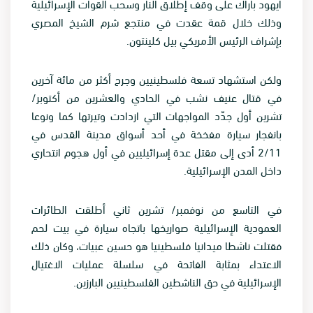
أيهود باراك على وقف إطلاق النار وسحب القوات الإسرائيلية
وذلك خلال قمة عقدت في منتجع شرم الشيخ المصري
بإشراف الرئيس الأمريكي بيل كلينتون.
ولكن استشهاد تسعة فلسطينيين وجرح أكثر من مائة آخرين
في قتال عنيف نشب في الحادي والعشرين من أكتوبر/
تشرين أول جدّد المواجهات التي ازدادت وتيرتها كما ونوعا
بانفجار سيارة مفخخة في أحد أسواق مدينة القدس في
2/11 أدى إلى مقتل عدة إسرائيليين في أول هجوم انتحاري
داخل المدن الإسرائيلية.
في التاسع من نوفمبر/ تشرين ثاني أطلقت الطائرات
العمودية الإسرائيلية صواريخها باتجاه سيارة في بيت لحم
فقتلت ناشطا ميدانيا فلسطينيا هو حسين عبيات، وكان ذلك
الاعتداء بمثابة الفاتحة في سلسلة عمليات الاغتيال
الإسرائيلية في حق الناشطين الفلسطينيين البارزين.