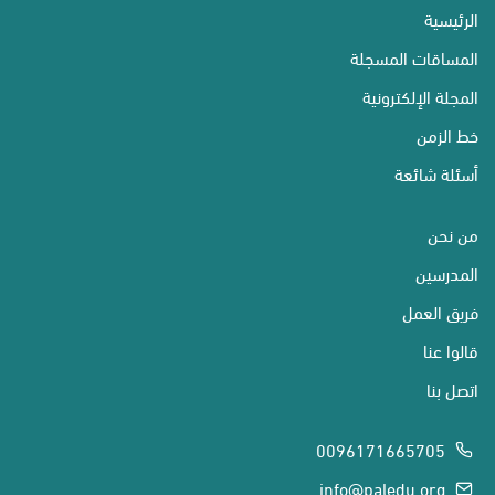
الرئيسية
المساقات المسجلة
المجلة الإلكترونية
خط الزمن
أسئلة شائعة
من نحن
المدرسين
فريق العمل
قالوا عنا
اتصل بنا
0096171665705
info@paledu.org