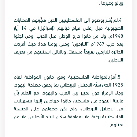
ويالو وغيرها
.
.4
لم يُشر بوضوح إلى الفلسطينيين الذين هجَّرتهم العصابات
الصهيونية قبل إعلان قيام كيانهم (إسرائيل) في 14 أيار
1948م، ولا من كانوا خارج الوطن قبل الحرب، ومن لجئوا
بعد حرب 1967م "النازحون" وحتى يومنا هذا؛ حيث أفردت
الدائرة للنازحين تعريفاً مستقلاً، وبالتالي استثنتهم من تعريف
اللاجئين
.
.5
أقرّ بالمواطنة الفلسطينية وفق قانون المواطنة لعام
1925 الذي سنّه الاحتلال البريطاني بما يحقق مصلحة اليهود،
وجاء الإقرار دون تمييز بين العرب واليهود، مع العلم بأن
غالبية اليهود في فلسطين جاؤوا مهاجرين إليها بتسهيلات
من الاحتلال البريطاني، ولم يكن حصولهم على الجنسية
الفلسطينية برغبة ولا بموافقة سكان البلد الأصليين ولا من
يمثلهم
.