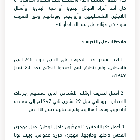
كان أحد أفراد القبائل البدوية أو شبه البدوية، وأنسال
اللاجئين الفلسطينيين وأزواجهم وزوجاتهم وفق التعريف
سواء كان هؤلاء على قيد الحياة أو لا«.
ملاحظات على التعريف
:
.1
لقد اقتصر هذا التعريف على لاجئي حرب 1948 في
فلسطين، ولم يتطرق لمن أصبحوا لاجئين بعد 20 تموز
1949م
.
.2
أهمل التعريف أولئك الأشخاص الذين دفعتهم إجراءات
الانتداب البريطاني قبل 29 تشرين ثاني 1947م إلى مغادرة
أراضيهم، وفقْد أعمالهم، ولم يشملهم ضمن اللاجئين
.
.3
أغفل ذكر اللاجئين: "المهجّرون داخل الوطن"، مثل مهجري
القدس داخلها وخارجها، مهجري قرى: عمواس، وبيت نوبا