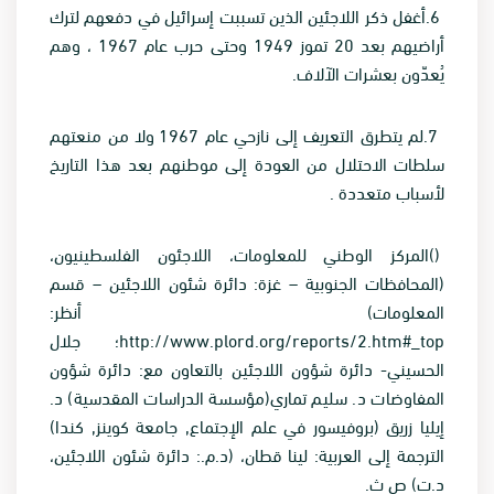
.6
أغفل ذكر اللاجئين الذين تسببت إسرائيل في دفعهم لترك
أراضيهم بعد 20 تموز 1949 وحتى حرب عام 1967 ، وهم
يُعدّون بعشرات الآلاف
.
.7
لم يتطرق التعريف إلى نازحي عام 1967 ولا من منعتهم
سلطات الاحتلال من العودة إلى موطنهم بعد هذا التاريخ
لأسباب متعددة
.
()المركز الوطني للمعلومات، اللاجئون الفلسطينيون،
(المحافظات الجنوبية – غزة: دائرة شئون اللاجئين – قسم
المعلومات) أنظر:
http://www.plord.org/reports/2.htm#_top
؛ جلال
الحسيني- دائرة شؤون اللاجئين بالتعاون مع: دائرة شؤون
المفاوضات د. سليم تماري(مؤسسة الدراسات المقدسية) د.
إيليا زريق (بروفيسور في علم الإجتماع, جامعة كوينز, كندا)
الترجمة إلى العربية: لينا قطان، (د.م.: دائرة شئون اللاجئين،
د.ت) ص ث.