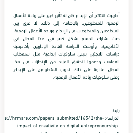
أظهرت النتائج أن الإبداع كان له تأثير كبير على ريادة الأعمال
الرقمية للمتطوعين. بالإضافة إلى ذلك، لا فرق بين
المتطوعين والمتطوعات في الإبداع وريادة الأعمال الرقمية،
حيث يشارك الجميع بشكل كبير في هذا المجال في
الأكاديمية. وأوصت الدراسة القادة الإداريين بأكاديمية
دراسات اللاجئين بتبني سلوكيات إبداعية مثل استقطاب
المواهب ودعمها لتحقيق المزيد من الإنجازات في هذا
المجال. علاوة على ذلك، تدريب المتطوعين على الإبداع
وعلى سلوكيات ريادة الأعمال الرقمية.
رابط
الدراسة: https://hrmars.com/papers_submitted/16542/the
impact-of-creativity-on-digital-entrepreneurship-
at-the-academy-of-refugee-studies.pdf